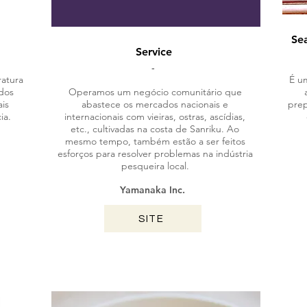
Se
Service
-
atura
É um
dos
Operamos um negócio comunitário que
is
abastece os mercados nacionais e
prep
ia.
internacionais com vieiras, ostras, ascídias,
etc., cultivadas na costa de Sanriku. Ao
mesmo tempo, também estão a ser feitos
esforços para resolver problemas na indústria
pesqueira local.
Yamanaka Inc.
SITE
KAGOSHIMA / 2024