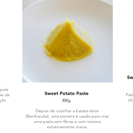
Sw
 pela
Sweet Potato Paste
is de
Pas
ção
(A
300g
Depois de cozinhar a batata-doce
(Beniharuka), uma peneira é usada para criar
uma pasta sem fibras e com textura
extremamente macia.