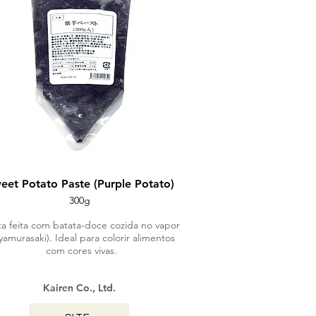
eet Potato Paste (Purple Potato)
300g
ta feita com batata-doce cozida no vapor
yamurasaki). Ideal para colorir alimentos
com cores vivas.
Kairen Co., Ltd.