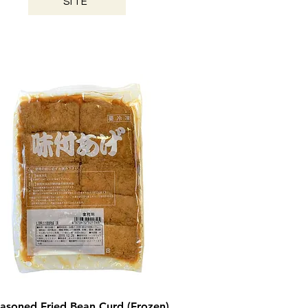
SITE
FUKUOKA / 2024
asoned Fried Bean Curd (Frozen)