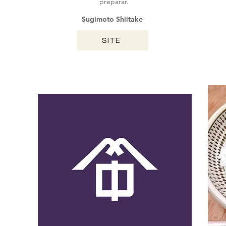
preparar.
Sugimoto Shiitake
SITE
MIYAZAKI / 2024