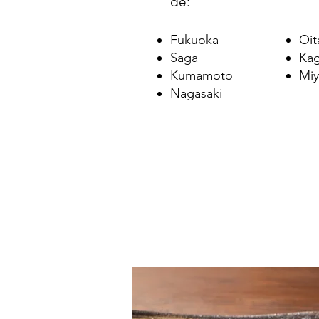
de:
Fukuoka
Oit
Saga
Ka
Kumamoto
Miy
Nagasaki
KAGOSHIMA / 2025