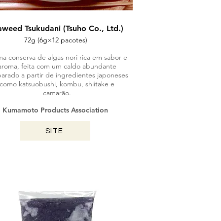
aweed Tsukudani (Tsuho Co., Ltd.)
72g (6g×12 pacotes)
a conserva de algas nori rica em sabor e
aroma, feita com um caldo abundante
arado a partir de ingredientes japoneses
como katsuobushi, kombu, shiitake e
camarão.
Kumamoto Products Association
SITE
KAGOSHIMA / 2024