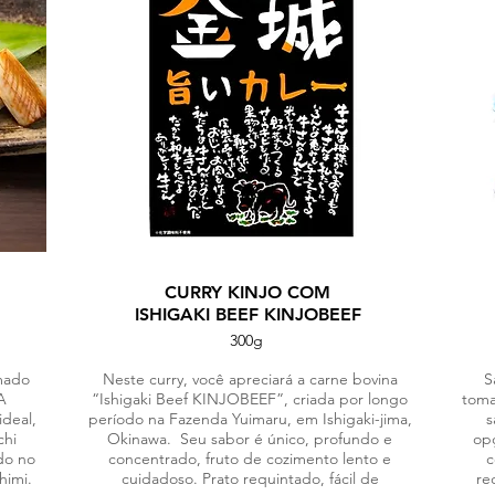
CURRY KINJO COM
ISHIGAKI BEEF KINJOBEEF
300g
mado
Neste curry, você apreciará a carne bovina
S
A
“Ishigaki Beef KINJOBEEF”, criada por longo
toma
ideal,
período na Fazenda Yuimaru, em Ishigaki-jima,
s
chi
Okinawa. Seu sabor é único, profundo e
op
do no
concentrado, fruto de cozimento lento e
c
himi.
cuidadoso. Prato requintado, fácil de
re