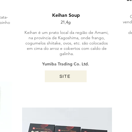
Keihan Soup
O
tata-
vend
21,4g
oinho
Keihan é um prato local da região de Amami,
d
na província de Kagoshima, onde frango,
cogumelos shiitake, ovos, etc. são colocados
em cima do arroz e cobertos com caldo de
galinha.
Yumiba Trading Co. Ltd.
SITE
OKINAWA / 2024