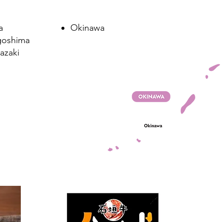
a
Okinawa
goshima
azaki
OKINAWA / 2025