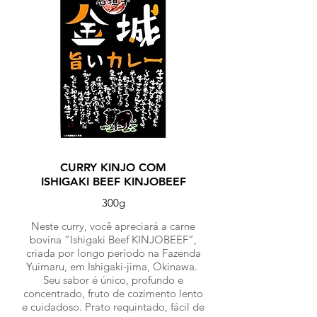
CURRY KINJO COM
ISHIGAKI BEEF KINJOBEEF
300g
Neste curry, você apreciará a carne
bovina “Ishigaki Beef KINJOBEEF”,
criada por longo período na Fazenda
Yuimaru, em Ishigaki-jima, Okinawa.
Seu sabor é único, profundo e
concentrado, fruto de cozimento lento
e cuidadoso. Prato requintado, fácil de