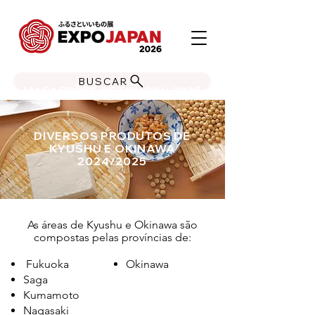
BUSCAR
MACARRÕES DE TOHOKU 2025
DIVERSOS PRODUTOS DE
KYUSHU E OKINAWA
2024/2025
As áreas de Kyushu e Okinawa são
compostas pelas províncias de:
Fukuoka
Okinawa
Saga
Kumamoto
Nagasaki