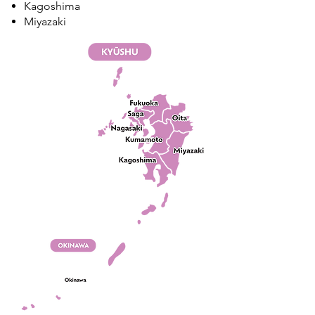
Kagoshima
Miyazaki