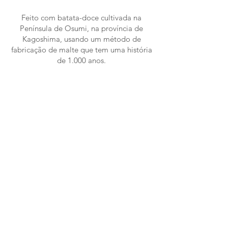
Feito com batata-doce cultivada na
Península de Osumi, na província de
Kagoshima, usando um método de
fabricação de malte que tem uma história
de 1.000 anos.
Yumiba Trading Co. Ltd.
SITE
KAGOSHIMA / 2024