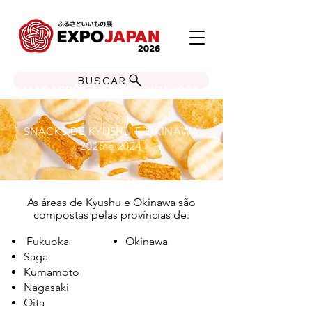
BUSCAR
MACARRÕES DE TOHOKU 2025
SNACKS DE KYUSHU E OKINAWA
2025 e 2024
As áreas de Kyushu e Okinawa são
compostas pelas províncias de:
Fukuoka
Okinawa
Saga
Kumamoto
Nagasaki
Oita