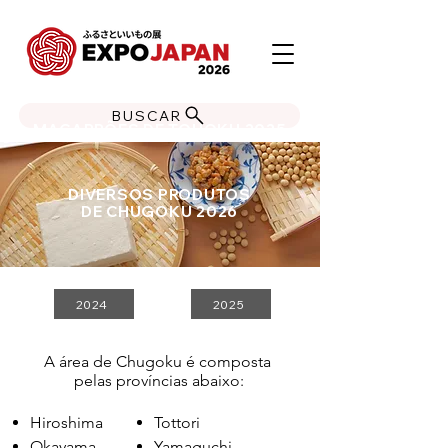
BUSCAR
MACARRÕES DE TOHOKU 2025
DIVERSOS PRODUTOS
DE CHUGOKU 2026
2024
2025
A área de Chugoku é composta
pelas províncias abaixo:
Hiroshima
Tottori
Okayama
Yamaguchi